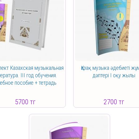
ект Казахская музыкальная
Қазақ музыка әдебиеті ж
ература. III год обучения.
дәптері I оқу жылы
ебное пособие + тетрадь
5700 тг
2700 тг