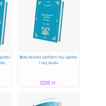
құралы
Қазақ музыка әдебиеті оқу құралы
ылы
I оқу жылы
5200 тг.