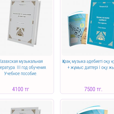
Казахская музыкальная
Қазақ музыка әдебиеті оқу 
ература. III год обучения.
+ жұмыс дәптері I оқу ж
Учебное пособие.
4100 тг
7500 тг.