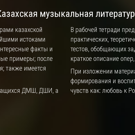
Казахская музыкальная литератур
рами казахской
В рабочей тетради пре
ейшими истоками
практических, теоретич
интересные факты и
тестов, обобщающих зад
ные примеры; после
краткое описание опер
я; также имеется
При изложении матери
формирования и воспи
чащихся ДМШ, ДШИ, а
чувств как: любовь к Ро